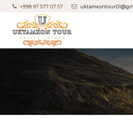
+998 97 577 07 57
uktamxontour01@gma