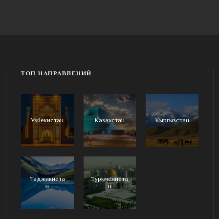
ТОП НАПРАВЛЕНИЙ
Узбекистан
Казахстан
Кыргызстан
Таджикиста
Туркмениста
н
н