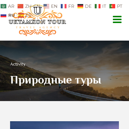
AR
ZH-CN
EN
FR
DE
IT
PT
RU
ES
Activity
Природные туры