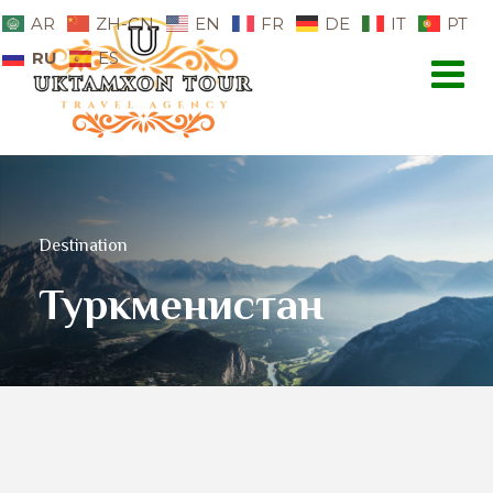
AR
ZH-CN
EN
FR
DE
IT
PT
RU
ES
Destination
Туркменистан