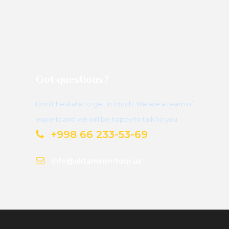
Got questions?
Don’t hesitate to get in touch. We are a team of
experts and we will be happy to talk to you.
+998 66 233-53-69
info@uktamxon-tour.uz