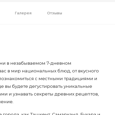
Галерея
Отзывы
ухни в незабываемом 7-дневном
 вас в мир национальных блюд, от вкусного
 познакомиться с местными традициями и
де вы будете дегустировать уникальные
ами и узнавать секреты древних рецептов,
ление.
города, как Ташкент, Самарканд, Бухара и