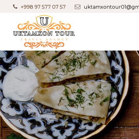
+998 97 577 07 57
uktamxontour01@gma