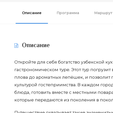
Описание
Программа
Маршрут
Описание
Откройте для себя богатство узбекской к
гастрономическом туре. Этот тур погрузит
плова до ароматных лепёшек, и позволит
культурой гостеприимства. В каждом горо
блюда, готовить вместе с местными повар
которые передаются из поколения в поко
Путешествие охватывает такие знаменитые 