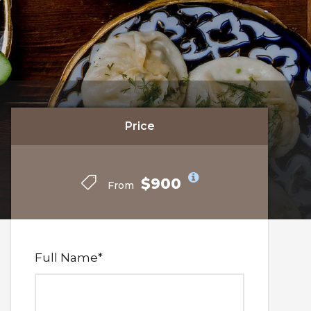
Price
Price
$900
$900
From
From
Full Name
*