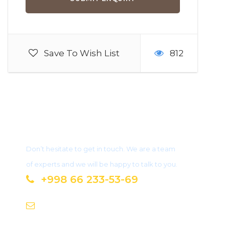
Save To Wish List
812
Got questions?
Don’t hesitate to get in touch. We are a team
of experts and we will be happy to talk to you.
+998 66 233-53-69
info@uktamxon-tour.uz