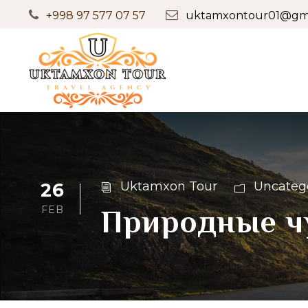
+998 97 577 07 57
uktamxontour01@gma
26
Uktamxon Tour
Uncateg
FEB
Природные чу