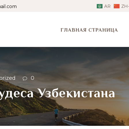
AR
ZH
il.com
ГЛАВНАЯ СТРАНИЦА
orized
0
деса Узбекистана