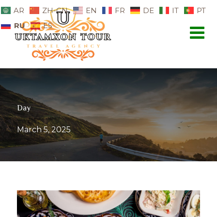
AR
ZH-CN
EN
FR
DE
IT
PT
RU
ES
Day
March 5, 2025